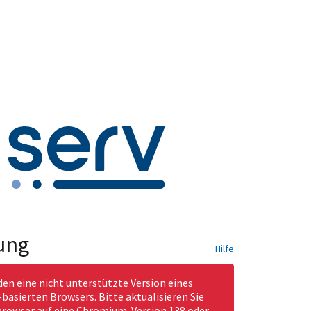
ung
Hilfe
den eine nicht unterstützte Version eines
asierten Browsers. Bitte aktualisieren Sie
rowser auf eine Chromium-Version 138 oder